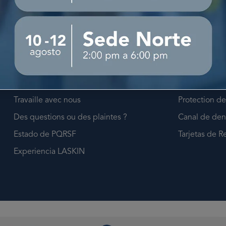
Sobre Nosotros
Información Ú
À propos de LASKIN
Points LASKI
Planifier un rendez-vous
Payer en plusi
Notre siège social
Términos y C
Travaille avec nous
Protection d
Des questions ou des plaintes ?
Canal de den
Estado de PQRSF
Tarjetas de R
Experiencia LASKIN