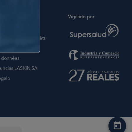
til
Vigilado por
N
eurs fois sans intérêts
ondiciones
e données
uncias LASKIN SA
egalo