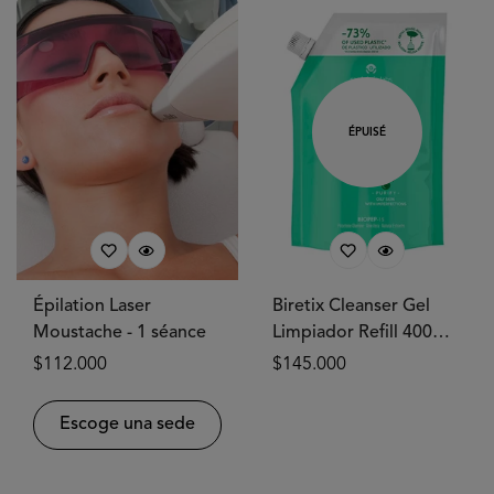
ÉPUISÉ
Épilation Laser
Biretix Cleanser Gel
Moustache - 1 séance
Limpiador Refill 400ml
CANTABRIA®
Prix
$112.000
Prix
$145.000
habituel
habituel
Escoge una sede