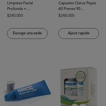
Limpieza Facial
Capsules Clarus Payez
Profunda +
60 Prenez 90
Microdermoabrasión
BIOHEALTHY®
Prix
$240.000
Prix
$248.000
x1 sesión
habituel
habituel
Escoge una sede
Ajout rapide