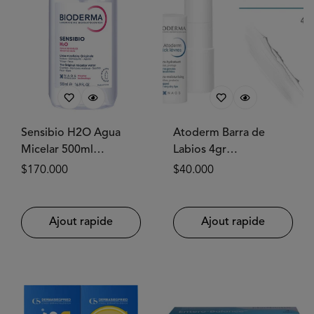
Sensibio H2O Agua
Atoderm Barra de
Micelar 500ml
Labios 4gr
BIODERMA®
BIODERMA®
Prix
$170.000
Prix
$40.000
habituel
habituel
Ajout rapide
Ajout rapide