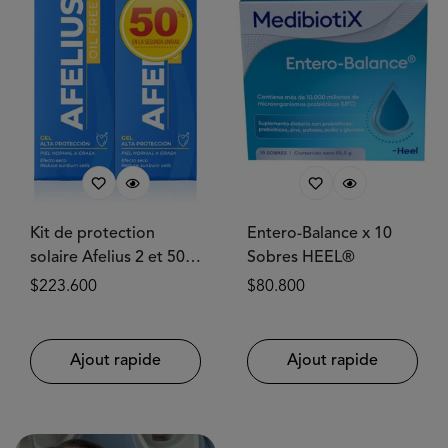
Kit de protection
Entero-Balance x 10
solaire Afelius 2 et 50
Sobres HEEL®
% de réduction sur
Prix
$223.600
Prix
$80.800
SIEGFRIED®
habituel
habituel
Ajout rapide
Ajout rapide