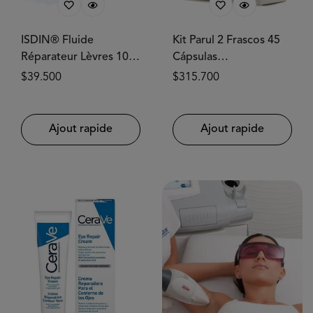
ISDIN® Fluide
Kit Parul 2 Frascos 45
Réparateur Lèvres 10
Cápsulas
ml
ANTIOXIDANTECH®
Prix
$39.500
Prix
$315.700
habituel
habituel
Ajout rapide
Ajout rapide