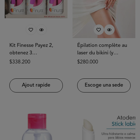
Kit Finesse Payez 2,
Épilation complète au
obtenez 3
laser du bikini (y
ANTIOXIDANTECH®
compris le pubis) - 1
Prix
$338.200
Prix
$280.000
séance
habituel
habituel
Ajout rapide
Escoge una sede