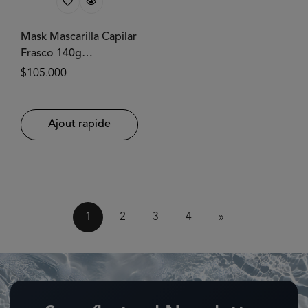
Mask Mascarilla Capilar
Frasco 140g
FOLIFORT®
Prix
$105.000
habituel
Ajout rapide
1
2
3
4
»