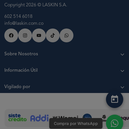
Copyright 2026 © LASKIN S.A.
602 514 6018
info@laskin.com.co
Sobre Nosotros
À propos de LASKIN
Información Útil
Planifier un rendez-vous
Points LASKIN
Notre siège social
Vigilado por
Payer en plusieurs fois sans intérêts
Travaille avec nous
Términos y Condiciones
Des questions ou des plaintes ?
Protection de données
Estado de PQRSF
Canal de denuncias LASKIN SA
Compra por WhatsApp
Experiencia LASKIN