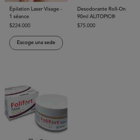
Épilation Laser Visage -
Desodorante Roll-On
1 séance
90ml ALITOPIC®
Prix
$224.000
Prix
$75.000
habituel
habituel
Escoge una sede