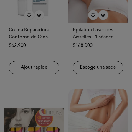
Crema Reparadora
Épilation Laser des
Contorno de Ojos
Aisselles - 1 séance
14ml CERAVE®
Prix
$62.900
Prix
$168.000
habituel
habituel
Ajout rapide
Escoge una sede