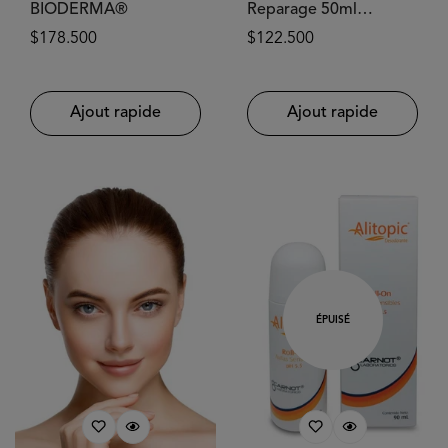
BIODERMA®
Reparage 50ml
FOLIFORT®
Prix
$178.500
Prix
$122.500
habituel
habituel
Ajout rapide
Ajout rapide
ÉPUISÉ