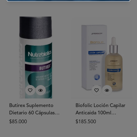
Butirex Suplemento
Biofolic Loción Capilar
Dietario 60 Cápsulas
Anticaida 100ml
NUTRABIOTICS®
BIOHEALTHY®
Prix
$85.000
Prix
$185.500
habituel
habituel