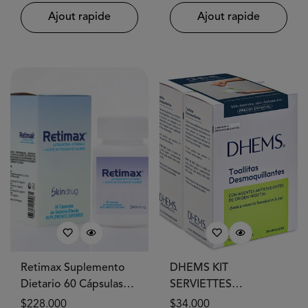
Ajout rapide
Ajout rapide
Retimax Suplemento
DHEMS KIT
Dietario 60 Cápsulas
SERVIETTES
SKINDRUG®
DÉMAQUILLANTES
Prix
$228.000
Prix
$34.000