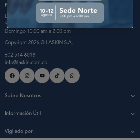
Permítenos Atenderte
Lunes a Viernes 7:30 am a 6:00 pm
Sabado 9:00 am a 12:00 pm
Domingo 10:00 am a 2:00 pm
Copyright 2026 © LASKIN S.A.
602 514 6018
info@laskin.com.co
Sobre Nosotros
Acerca de LASKIN
Información Útil
Agenda una cita
Puntos LASKIN
Nuestras sedes
Vigilado por
Paga a cuotas sin interés
Trabaja con nosotros