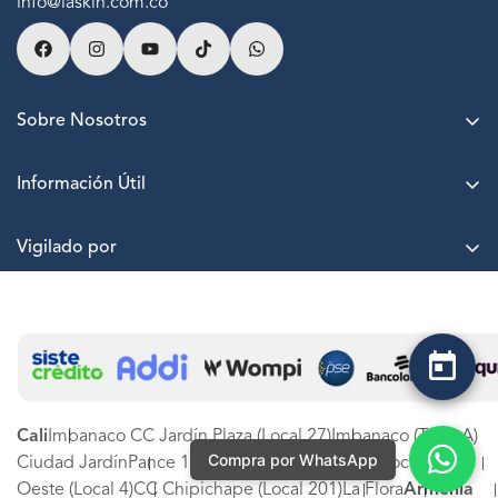
info@laskin.com.co
Sobre Nosotros
Acerca de LASKIN
Información Útil
Agenda una cita
Puntos LASKIN
Nuestras sedes
Vigilado por
Paga a cuotas sin interés
Trabaja con nosotros
Términos y Condiciones
PQRSF
Protección de datos
Estado de PQRSF
Canal de denuncias LASKIN SA
Experiencia LASKIN
Tarjetas de Regalo
Cali
Imbanaco CC Jardín Plaza (Local 27)
Imbanaco (Torre A)
Compra por WhatsApp
Ciudad Jardín
Pance 1 (Local 89)
CC Mallplaza (Local 123)
Oeste (Local 4)
CC Chipichape (Local 201)
La Flora
Armenia