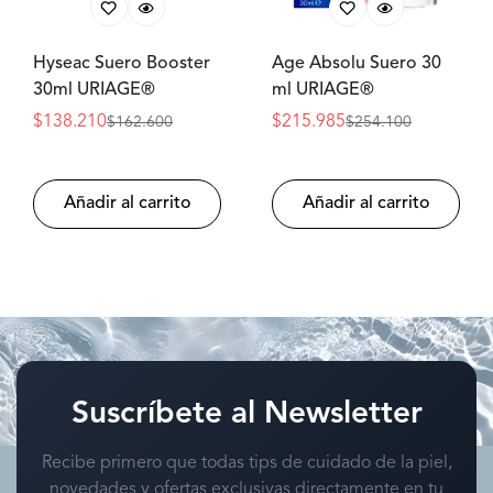
Hyseac Suero Booster
Age Absolu Suero 30
30ml URIAGE®
ml URIAGE®
$138.210
$215.985
$162.600
$254.100
Precio
Precio
Precio
Precio
de
regular
de
regular
oferta
oferta
Añadir al carrito
Añadir al carrito
Suscríbete al Newsletter
Recibe primero que todas tips de cuidado de la piel,
novedades y ofertas exclusivas directamente en tu