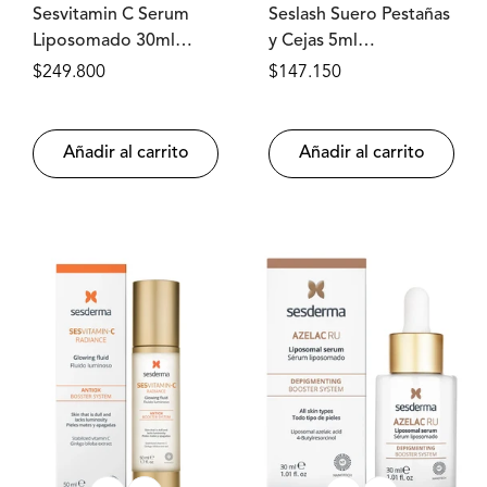
Sesvitamin C Serum
Seslash Suero Pestañas
Liposomado 30ml
y Cejas 5ml
SESDERMA®
SESDERMA®
Precio
$249.800
Precio
$147.150
regular
regular
Añadir al carrito
Añadir al carrito