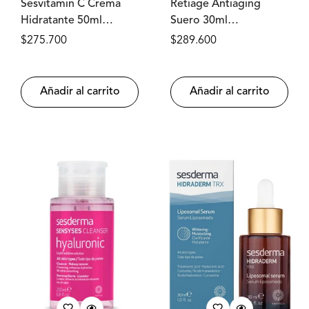
Sesvitamin C Crema
Retiage Antiaging
Hidratante 50ml
Suero 30ml
SESDERMA®
SESDERMA®
Precio
$275.700
Precio
$289.600
regular
regular
Añadir al carrito
Añadir al carrito