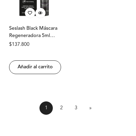
Seslash Black Máscara
Regeneradora 5ml
SESDERMA®
Precio
$137.800
regular
Añadir al carrito
1
2
3
»