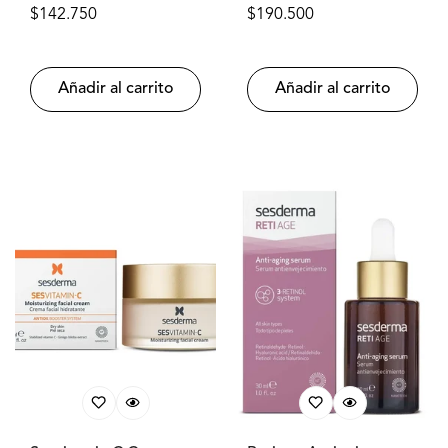
Tacto Seda con Color
SESDERMA®
Precio
$142.750
Precio
$190.500
50ml SESDERMA®
regular
regular
Añadir al carrito
Añadir al carrito