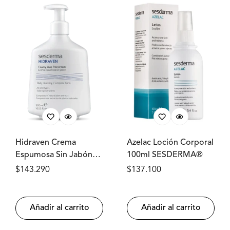
Hidraven Crema
Azelac Loción Corporal
Espumosa Sin Jabón
100ml SESDERMA®
300ml SESDERMA®
Precio
$143.290
Precio
$137.100
regular
regular
Añadir al carrito
Añadir al carrito