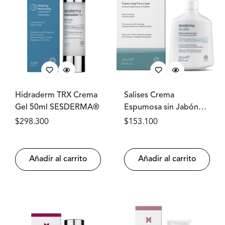
Hidraderm TRX Crema
Salises Crema
Gel 50ml SESDERMA®
Espumosa sin Jabón
250ml SESDERMA®
Precio
$298.300
Precio
$153.100
regular
regular
Añadir al carrito
Añadir al carrito