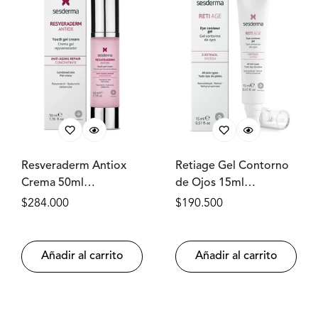
Resveraderm Antiox
Retiage Gel Contorno
Crema 50ml
de Ojos 15ml
SESDERMA®
SESDERMA®
Precio
$284.000
Precio
$190.500
regular
regular
Añadir al carrito
Añadir al carrito