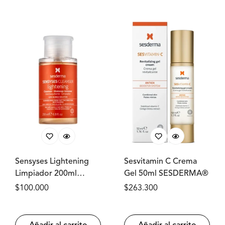
Sensyses Lightening
Sesvitamin C Crema
Limpiador 200ml
Gel 50ml SESDERMA®
SESDERMA®
Precio
$100.000
Precio
$263.300
regular
regular