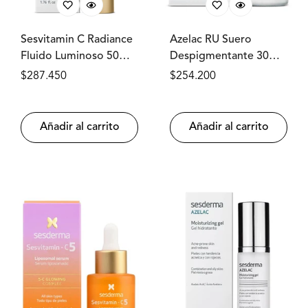
Sesvitamin C Radiance
Azelac RU Suero
Fluido Luminoso 50ml
Despigmentante 30ml
SESDERMA®
SESDERMA®
Precio
$287.450
Precio
$254.200
regular
regular
Añadir al carrito
Añadir al carrito