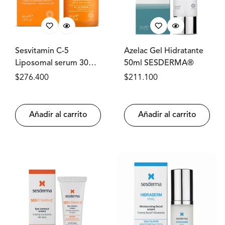
Sesvitamin C-5
Azelac Gel Hidratante
Liposomal serum 30ml
50ml SESDERMA®
SESDERMA®
Precio
$276.400
Precio
$211.100
regular
regular
Añadir al carrito
Añadir al carrito