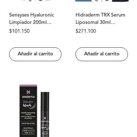
Sensyses Hyaluronic
Hidraderm TRX Serum
Limpiador 200ml
Liposomal 30ml
SESDERMA®
SESDERMA®
Precio
$101.150
Precio
$271.100
regular
regular
Añadir al carrito
Añadir al carrito