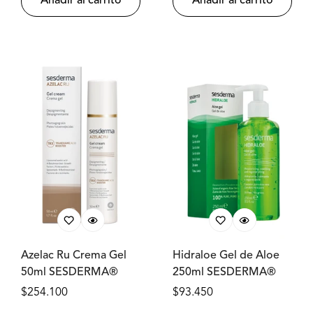
Añadir al carrito
Añadir al carrito
Azelac Ru Crema Gel
Hidraloe Gel de Aloe
50ml SESDERMA®
250ml SESDERMA®
Precio
$254.100
Precio
$93.450
regular
regular