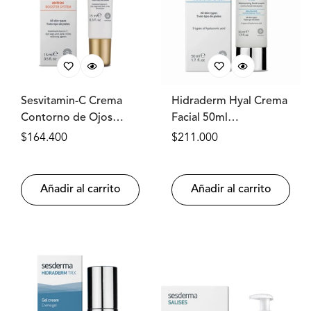
Sesvitamin-C Crema
Hidraderm Hyal Crema
Contorno de Ojos
Facial 50ml
15ml SESDERMA®
SESDERMA®
Precio
$164.400
Precio
$211.000
regular
regular
Añadir al carrito
Añadir al carrito