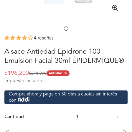
4 reseñas
Alsace Antiedad Epidrone 100
Emulsión Facial 30ml ÉPIDERMIQUE®
$196.200
$218.000
AHORRA
10%
Precio
Precio
Impuesto incluido.
de
regular
oferta
Compra ahora y paga en 30 días a cuotas sin interés
con
Cantidad