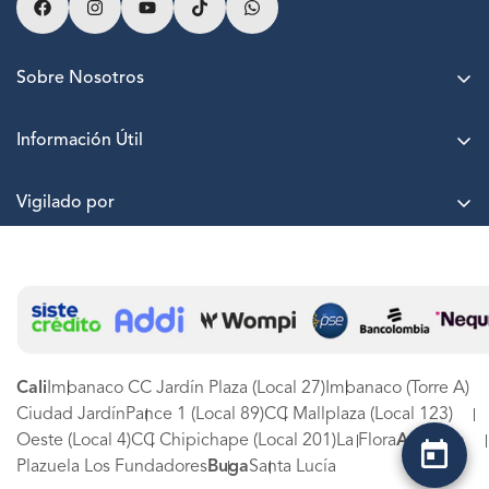
Sobre Nosotros
Acerca de LASKIN
Información Útil
Agenda una cita
Puntos LASKIN
Nuestras sedes
Vigilado por
Paga a cuotas sin interés
Trabaja con nosotros
Términos y Condiciones
PQRSF
Protección de datos
Estado de PQRSF
Canal de denuncias LASKIN SA
Experiencia LASKIN
Tarjetas de Regalo
Cali
Imbanaco CC Jardín Plaza (Local 27)
Imbanaco (Torre A)
Ciudad Jardín
Pance 1 (Local 89)
CC Mallplaza (Local 123)
Oeste (Local 4)
CC Chipichape (Local 201)
La Flora
Armenia
Plazuela Los Fundadores
Buga
Santa Lucía