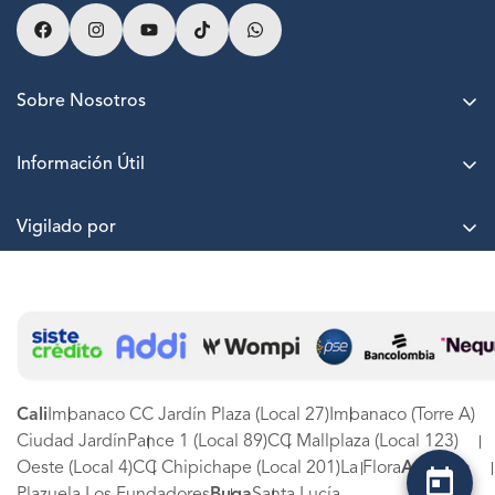
Sobre Nosotros
Acerca de LASKIN
Información Útil
Agenda una cita
Puntos LASKIN
Nuestras sedes
Vigilado por
Paga a cuotas sin interés
Trabaja con nosotros
Términos y Condiciones
PQRSF
Protección de datos
Estado de PQRSF
Canal de denuncias LASKIN SA
Experiencia LASKIN
Tarjetas de Regalo
Cali
Imbanaco CC Jardín Plaza (Local 27)
Imbanaco (Torre A)
Ciudad Jardín
Pance 1 (Local 89)
CC Mallplaza (Local 123)
Oeste (Local 4)
CC Chipichape (Local 201)
La Flora
Armenia
Plazuela Los Fundadores
Buga
Santa Lucía