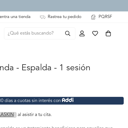
entra una tienda
Rastrea tu pedido
PQRSF
¿Qué estás buscando?
nda - Espalda - 1 sesión
 días a cuotas sin interés con
LASKIN
al asistir a tu cita.