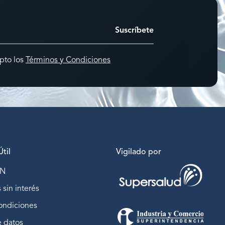
Suscríbete
pto los
Términos y Condiciones
til
Vigilado por
IN
 sin interés
ondiciones
e datos