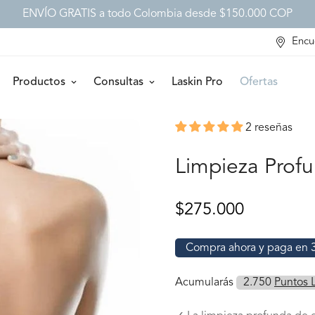
ENVÍO GRATIS a todo Colombia desde $150.000 COP
Encu
Productos
Consultas
Laskin Pro
Ofertas
2 reseñas
Limpieza Profu
Precio
$275.000
regular
Compra ahora y paga en 30
Acumularás
2.750
Puntos 