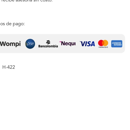
ecibe asesoría sin costo.
os de pago:
H-422