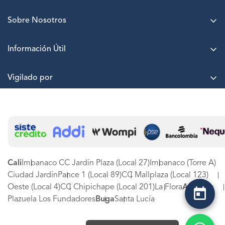
Sobre Nosotros
Acerca de LASKIN
Información Útil
Agenda una cita
Puntos LASKIN
Nuestras sedes
Vigilado por
Paga a cuotas sin interés
Trabaja con nosotros
Términos y Condiciones
PQRSF
Protección de datos
Estado de PQRSF
Canal de denuncias LASKIN SA
Experiencia LASKIN
Tarjetas de Regalo
Cali
Imbanaco CC Jardín Plaza (Local 27)
Imbanaco (Torre A)
Ciudad Jardín
Pance 1 (Local 89)
CC Mallplaza (Local 123)
Oeste (Local 4)
CC Chipichape (Local 201)
La Flora
Armenia
Plazuela Los Fundadores
Buga
Santa Lucía