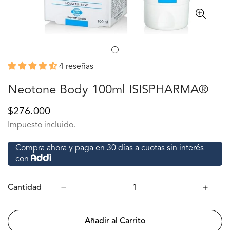
4 reseñas
Neotone Body 100ml ISISPHARMA®
Precio
$276.000
regular
Impuesto incluido.
Compra ahora y paga en 30 días a cuotas sin interés
con
Cantidad
Añadir al Carrito