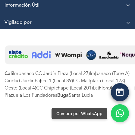
Información Útil
Agenda una cita
Puntos LASKIN
Nuestras sedes
Vigilado por
Paga a cuotas sin interés
Trabaja con nosotros
Términos y Condiciones
PQRSF
Protección de datos
Estado de PQRSF
Canal de denuncias LASKIN SA
Experiencia LASKIN
Tarjetas de Regalo
Cali
Imbanaco CC Jardín Plaza (Local 27)
Imbanaco (Torre A)
Ciudad Jardín
Pance 1 (Local 89)
CC Mallplaza (Local 123)
Oeste (Local 4)
CC Chipichape (Local 201)
La Flora
Armenia
Plazuela Los Fundadores
Buga
Santa Lucía
Compra por WhatsApp